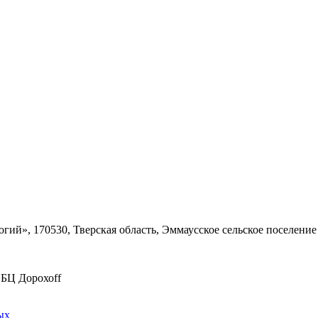
ий», 170530, Тверская область, Эммаусское сельское поселение
, БЦ Дорохоff
ых