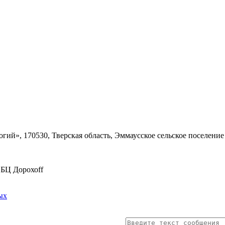
ий», 170530, Тверская область, Эммаусское сельское поселение
, БЦ Дорохоff
ых